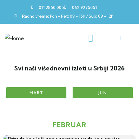
011 2850 005
062 9275051
Radno vreme: Pon - Pet: 09 - 15h / Sub: 09 - 12h
Svi naši višednevni izleti u Srbiji 2026
MART
JUN
FEBRUAR