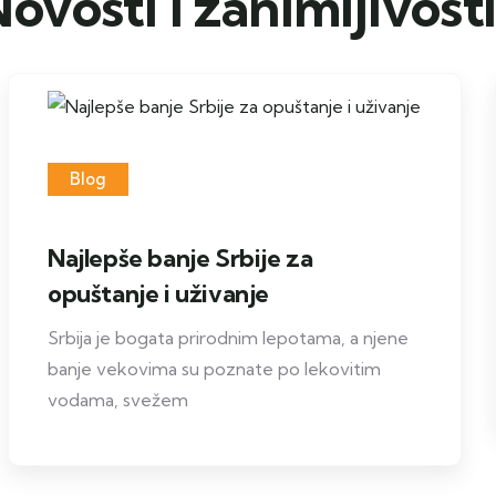
ovosti i zanimljivost
Blog
Najlepše banje Srbije za
opuštanje i uživanje
Srbija je bogata prirodnim lepotama, a njene
banje vekovima su poznate po lekovitim
vodama, svežem