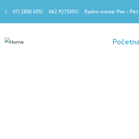
011 2850 005
062 9275051
Radno vreme: Pon - Pet: 
Početn