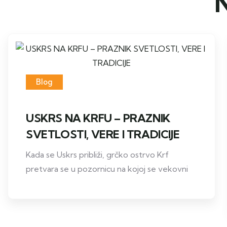
N
Blog
USKRS NA KRFU – PRAZNIK
SVETLOSTI, VERE I TRADICIJE
Kada se Uskrs približi, grčko ostrvo Krf
pretvara se u pozornicu na kojoj se vekovni