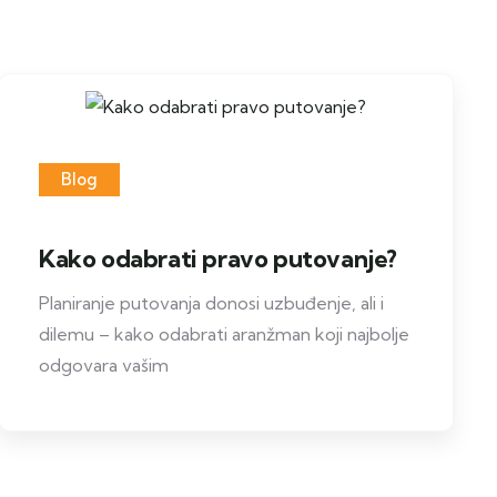
i
Blog
Kako odabrati pravo putovanje?
Planiranje putovanja donosi uzbuđenje, ali i
dilemu – kako odabrati aranžman koji najbolje
odgovara vašim