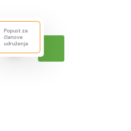
Popust za
članove
udruženja