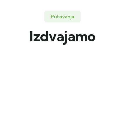
Putovanja
Izdvajamo
KOPAONIK,
ĐAVOLJA
EMO I
VAROŠ,