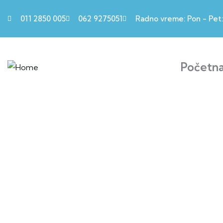
011 2850 005
062 9275051
Radno vreme: Pon - Pet: 
Početn