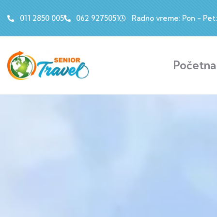
011 2850 005
062 9275051
Radno vreme: Pon - Pet: 
Početna