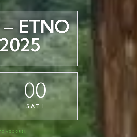
 – ETNO
2025
00
SATI
 već otišli.