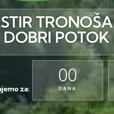
ASTIR TRONOŠA
 DOBRI POTOK 
00
ujemo za:
DANA
Na ovo putovanje smo