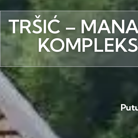
TRŠIĆ – MAN
KOMPLEKS
Put