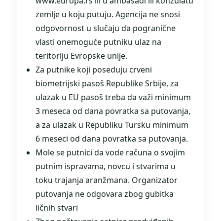
www.europa.rs ili u ambasadi ili konzulatu
zemlje u koju putuju. Agencija ne snosi
odgovornost u slučaju da pogranične
vlasti onemoguće putniku ulaz na
teritoriju Evropske unije.
Za putnike koji poseduju crveni
biometrijski pasoš Republike Srbije, za
ulazak u EU pasoš treba da važi minimum
3 meseca od dana povratka sa putovanja,
a za ulazak u Republiku Tursku minimum
6 meseci od dana povratka sa putovanja.
Mole se putnici da vode računa o svojim
putnim ispravama, novcu i stvarima u
toku trajanja aranžmana. Organizator
putovanja ne odgovara zbog gubitka
ličnih stvari