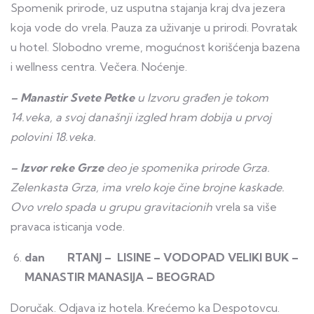
Spomenik prirode, uz usputna stajanja kraj dva jezera
koja vode do vrela. Pauza za uživanje u prirodi. Povratak
u hotel. Slobodno vreme, mogućnost korišćenja bazena
i wellness centra. Večera. Noćenje.
– Manastir Svete Petke
u Izvoru građen je tokom
14.veka, a svoj današnji izgled hram dobija u prvoj
polovini 18.veka.
– Izvor reke Grze
deo je spomenika prirode Grza.
Zelenkasta Grza, ima vrelo koje čine brojne kaskade.
Ovo vrelo spada u grupu gravitacionih
vrela sa više
pravaca isticanja vode.
dan RTANJ – LISINE – VODOPAD VELIKI BUK –
MANASTIR MANASIJA – BEOGRAD
Doručak. Odjava iz hotela. Krećemo ka Despotovcu.