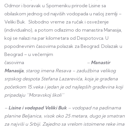
Odmor i boravak u Spomeniku prirode Lisine sa
obilaskom jednog od najviših vodopada u našoj zemlji –
Veliki Buk. Slobodno vreme za ručak i osveženje
(individualno), a potom odlazimo do manastira Manasija,
koji se nalazi na par kilometara od Despotovca. U
popodnevnim časovima polazak za Beograd. Dolazak u
Beograd – u večernjim
časovima
–
Manastir
Manasija
, starog imena Resava – zadužbina velikog
srpskog despota Stefana Lazarevića, koja je građena
početkom 15.veka i jedan je od najlepših građevina koji
pripadaju ’’Moravskoj školi’’
–
Lisine i vodopad Veliki Buk
– vodopad na padinama
planine Beljanica, visok oko 25 metara, dugo je smatran
za najviši u Srbiji. Zajedno sa vrelom istoimene reke ima