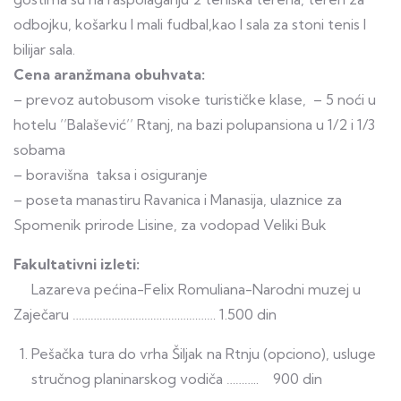
odbojku, košarku I mali fudbal,kao I sala za stoni tenis I
bilijar sala.
Cena aranžmana obuhvata:
– prevoz autobusom visoke turističke klase, – 5 noći u
hotelu ’’Balašević’’ Rtanj, na bazi polupansiona u 1/2 i 1/3
sobama
– boravišna taksa i osiguranje
– poseta manastiru Ravanica i Manasija, ulaznice za
Spomenik prirode Lisine, za vodopad Veliki Buk
Fakultativni izleti:
Lazareva pećina-Felix Romuliana-Narodni muzej u
Zaječaru ………………………………………… 1.500 din
Pešačka tura do vrha Šiljak na Rtnju (opciono), usluge
stručnog planinarskog vodiča ……….. 900 din