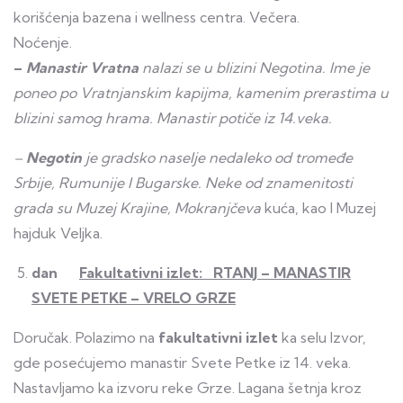
korišćenja bazena i wellness centra. Večera.
Noće
–
Manastir Vratna
nalazi se u blizini Negotina. Ime je
poneo po Vratnjanskim kapijma, kamenim prerastima u
blizini samog hrama. Manastir potiče iz 14.veka.
–
Negotin
je gradsko naselje nedaleko od tromeđe
Srbije, Rumunije I Bugarske. Neke od znamenitosti
grada su Muzej Krajine, Mokranjčeva
kuća, kao I Muzej
hajduk Veljka.
dan
Fakultativni izlet: RTANJ – MANASTIR
SVETE PETKE – VRELO GRZE
Doručak. Polazimo na
fakultativni izlet
ka selu Izvor,
gde posećujemo manastir Svete Petke iz 14. veka.
Nastavljamo ka izvoru reke Grze. Lagana šetnja kroz