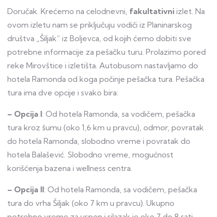
Doručak. Krećemo na celodnevni,
fakultativni
izlet. Na
ovom izletu nam se priključuju vodiči iz Planinarskog
društva „Šiljak“ iz Boljevca, od kojih ćemo dobiti sve
potrebne informacije za pešačku turu. Prolazimo pored
reke Mirovštice i izletišta. Autobusom nastavljamo do
hotela Ramonda od koga počinje pešačka tura. Pešačka
tura ima dve opcije i svako bira:
– Opcija I
: Od hotela Ramonda, sa vodičem, pešačka
tura kroz šumu (oko 1,6 km u pravcu), odmor, povratak
do hotela Ramonda, slobodno vreme i povratak do
hotela Balašević. Slobodno vreme, mogućnost
korišćenja bazena i wellness centra.
– Opcija II
: Od hotela Ramonda, sa vodičem, pešačka
tura do vrha Šiljak (oko 7 km u pravcu). Ukupno
potrebno vreme za uspon i silazak je oko 7 do 8 sati.