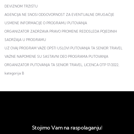
DEVIZNOM TRŽIŠTU
AGENCIJA NE SNOSI ODGOVORNOST ZA EVENTUALNE DRUGAČIJE
USMENE INFORMACIJE O PROGRAMU PUTOVANJA
ORGANIZATOR ZADRŽAVA PRAVO PROMENE REDOSLEDA POJEDINIH
SADRŽAJA U PROGRAMU
UZ OVAJ PROGRAM VAŽE OPŠTI USLOVI PUTOVANJA TA SENIOR TRAVEL
VAŽNE NAPOMENE SU SASTAVNI DEO PROGRAMA PUTOVANJA
ORGANIZATOR PUTOVANJA TA SENIOR TRAVEL, LICENCA OTP 17/2022,
kategorija B
Stojimo Vam na raspolaganju!