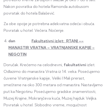
Nakon povratka do hotela Ramonda autobusom
povratak do hotela Balašević.
Za obe opcije je potrebna adekvatna odeća i obuća.
Povratak u hotel. Večera. Noćenje.
dan
Fakultativni izlet: RTANJ ––
MANASTIR VRATNA – VRATNJANSKE KAPIJE –
NEGOTIN
Doručak. Krećemo na celodnevni,
fakultativni
izlet.
Odlazimo do manastira Vratna iz 14. veka. Posećujemo
čuvene Vratnjanske kapije, Veliki I Mali prerast,
smeštene na oko 300 metara od manastira. Nastavljamo
put ka Negotinu. Posećujemo gradske znamenitosti,
Muzej Krajine, Mokranjčeva kuća, Muzej hajduk Veljka.
Povratak u hotel. Slobodno vreme, mogućnost