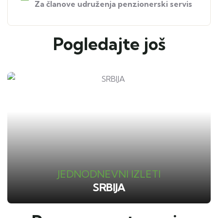
Za članove udruženja penzionerski servis
Pogledajte još
JEDNODNEVNI IZLETI
SRBIJA