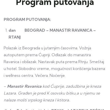
Program putovanja
PROGRAM PUTOVANJA:
dan BEOGRAD – MANASTIR RAVANICA –
RTANJ
Polazak iz Beograda u jutarnjim časovima. Vožnja
autoputem prema Ćupriji. Odlazak do manastira
Ravanica i obilazak. Nastavak puta prema Rtnju. Smeštaj
u hotel. Slobodno vreme, mogućnost korišćenja bazena
i wellness centra. Večera. Noćenje.
–
Manastir Ravanica
kod Ćuprije, zadužbina je kneza
Lazara. Građen je pred K osovsku bitku,a u njemu se
nalaze mošti srpskog kneza I ktitora.