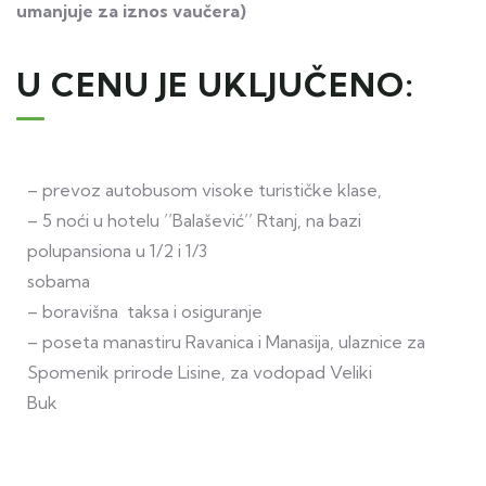
umanjuje za iznos vaučera)
U CENU JE UKLJUČENO:
– prevoz autobusom visoke turističke klase,
– 5 noći u hotelu ’’Balašević’’ Rtanj, na bazi
polupansiona u 1/2 i 1/3
sobama
– boravišna taksa i osiguranje
– poseta manastiru Ravanica i Manasija, ulaznice za
Spomenik prirode Lisine, za vodopad Veliki
Buk