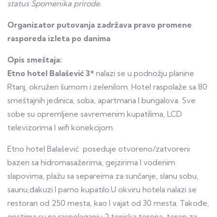
status Spomenika prirode.
Organizator putovanja zadržava pravo promene
rasporeda izleta po danima
Opis smeštaja:
Etno hotel Balašević 3*
nalazi se u podnožju planine
Rtanj, okružen šumom i zelenilom. Hotel raspolaže sa 80
smeštajnih jedinica, soba, apartmana I bungalova. Sve
sobe su opremljene savremenim kupatilima, LCD
televizorima I wifi konekcijom.
Etno hotel Balašević poseduje otvoreno/zatvoreni
bazen sa hidromasažerima, gejzirima I vodenim
slapovima, plažu sa separeima za sunčanje, slanu sobu,
saunu,đakuzi I parno kupatilo.U okviru hotela nalazi se
restoran od 250 mesta, kao I vajat od 30 mesta. Takođe,
gostima su na raspolaganju 2 teniska terena, teren za