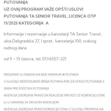
PUTOVANJA
UZ OVAJ PROGRAM VAŽE OPŠTI USLOVI
PUTOVANJA TA SENIOR TRAVEL, LICENCA OTP
11/2023 KATEGORIJA A
Informacije i rezervacije u kancelariji TA Senior Travel ,
ulica Deligradska 27, I sprat, kancelarija 100, svakog
radnog dana
od 9 – 15 časova, tel: 011/6557-221
PROGRAMI SU RAĐENI NA BAZI MINIMUM 40 PUTNIKA
U SLUČAJU NEDOVOLJNOG BROJA PUTNIKA ROK ZA OTKAZ PUTOVANJA 5
DANA PRE POČETKA PUTOVANJA
AGENCIJA ZADRŽAVA PRAVO DA REALIZUJE PREVOZ UZ KOREKCIJU CENE
ILI U SARADNJI SA DRUGOM AGENCIJOM
AGENCIJA ZADRŽAVA PRAVO KOREKCIJE CENA U SLUČAJU PROMENA NA