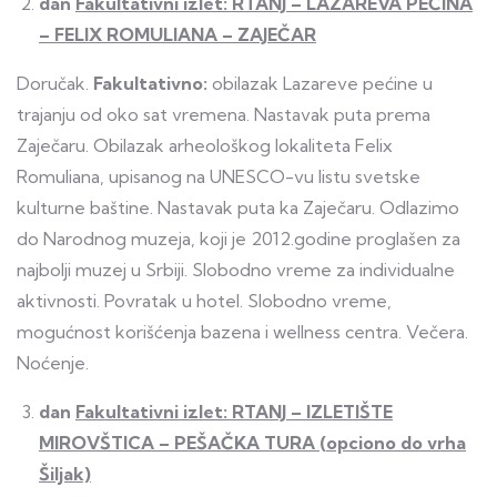
dan
Fakultativni izlet: RTANJ – LAZAREVA PEĆINA
– FELIX ROMULIANA – ZAJEČAR
Doručak.
Fakultativno:
obilazak Lazareve pećine u
trajanju od oko sat vremena. Nastavak puta prema
Zaječaru. Obilazak arheološkog lokaliteta Felix
Romuliana, upisanog na UNESCO-vu listu svetske
kulturne baštine. Nastavak puta ka Zaječaru. Odlazimo
do Narodnog muzeja, koji je 2012.godine proglašen za
najbolji muzej u Srbiji. Slobodno vreme za individualne
aktivnosti. Povratak u hotel. Slobodno vreme,
mogućnost korišćenja bazena i wellness centra. Večera.
Noćenje.
dan
Fakultativni izlet: RTANJ – IZLETIŠTE
MIROVŠTICA – PEŠAČKA TURA (opciono do vrha
Šiljak)