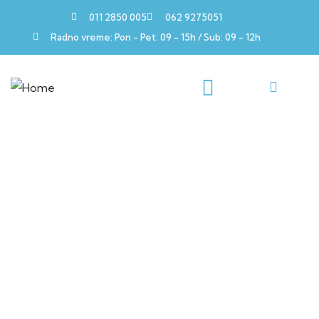
011 2850 005
062 9275051
Radno vreme: Pon - Pet: 09 - 15h / Sub: 09 - 12h
Planina Rtanj i mistična
istočna Srbija
28.07. - 03.08. 2023. god