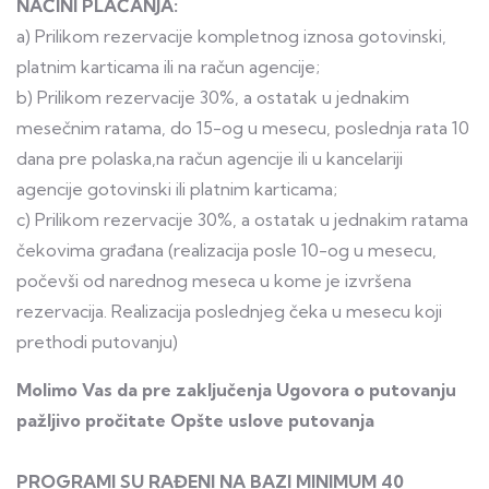
NAČINI PLAĆANJA:
a) Prilikom rezervacije kompletnog iznosa gotovinski,
platnim karticama ili na račun agencije;
b) Prilikom rezervacije 30%, a ostatak u jednakim
mesečnim ratama, do 15-og u mesecu, poslednja rata 10
dana pre polaska,na račun agencije ili u kancelariji
agencije gotovinski ili platnim karticama;
c) Prilikom rezervacije 30%, a ostatak u jednakim ratama
čekovima građana (realizacija posle 10-og u mesecu,
počevši od narednog meseca u kome je izvršena
rezervacija. Realizacija poslednjeg čeka u mesecu koji
prethodi putovanju)
Molimo Vas da pre zaključenja Ugovora o putovanju
pažljivo pročitate Opšte uslove putovanja
PROGRAMI SU RAĐENI NA BAZI MINIMUM 40