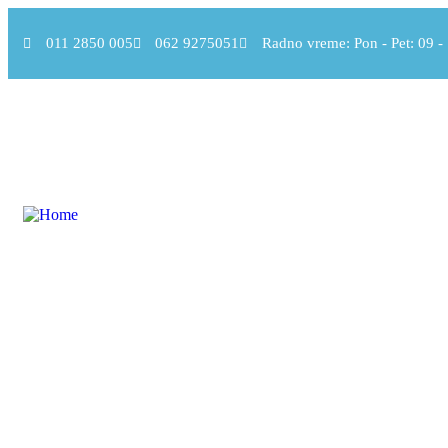
011 2850 005
062 9275051
Radno vreme: Pon - Pet: 09 - 