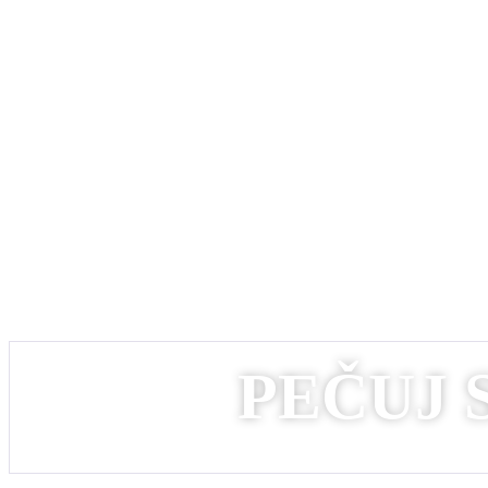
2
PEČUJ 