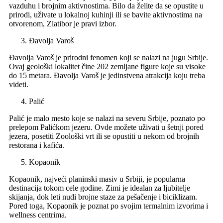
vazduhu i brojnim aktivnostima. Bilo da želite da se opustite u
prirodi, uživate u lokalnoj kuhinji ili se bavite aktivnostima na
otvorenom, Zlatibor je pravi izbor.
Đavolja Varoš
Đavolja Varoš je prirodni fenomen koji se nalazi na jugu Srbije.
Ovaj geološki lokalitet čine 202 zemljane figure koje su visoke
do 15 metara. Đavolja Varoš je jedinstvena atrakcija koju treba
videti.
Palić
Palić je malo mesto koje se nalazi na severu Srbije, poznato po
prelepom Palićkom jezeru. Ovde možete uživati u šetnji pored
jezera, posetiti Zoološki vrt ili se opustiti u nekom od brojnih
restorana i kafića.
Kopaonik
Kopaonik, najveći planinski masiv u Srbiji, je popularna
destinacija tokom cele godine. Zimi je idealan za ljubitelje
skijanja, dok leti nudi brojne staze za pešačenje i biciklizam.
Pored toga, Kopaonik je poznat po svojim termalnim izvorima i
wellness centrima.