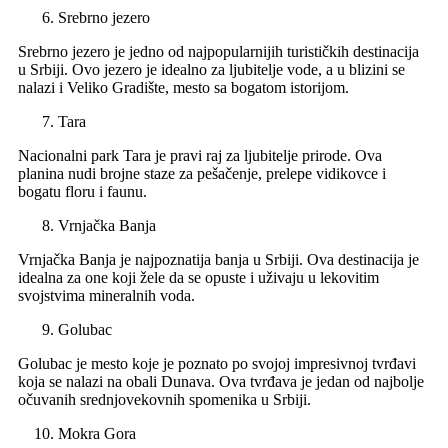
Srebrno jezero
Srebrno jezero je jedno od najpopularnijih turističkih destinacija
u Srbiji. Ovo jezero je idealno za ljubitelje vode, a u blizini se
nalazi i Veliko Gradište, mesto sa bogatom istorijom.
Tara
Nacionalni park Tara je pravi raj za ljubitelje prirode. Ova
planina nudi brojne staze za pešačenje, prelepe vidikovce i
bogatu floru i faunu.
Vrnjačka Banja
Vrnjačka Banja je najpoznatija banja u Srbiji. Ova destinacija je
idealna za one koji žele da se opuste i uživaju u lekovitim
svojstvima mineralnih voda.
Golubac
Golubac je mesto koje je poznato po svojoj impresivnoj tvrđavi
koja se nalazi na obali Dunava. Ova tvrđava je jedan od najbolje
očuvanih srednjovekovnih spomenika u Srbiji.
Mokra Gora