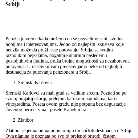
Srbiji
Penzija je vreme kada možemo da se posvetimo sebi, svojim
hobijima i interesovanjima. Jedno od najlepših iskustava koje
penzija može da pruži jeste putovanje. Srbija, sa svojim
raznolikim pejzažima, bogatim kulturnim nasleđem i
gostoljubivim ljudima, pruža brojne mogućnosti za nezaboravna
putovanja. U nastavku vam predstavljamo neke od najboljih
destinacija za putovanja penzionera u Srbiji.
Sremski Karlovci
Sremski Karlovci su mali grad sa velikim srcem. Poznati su po
svojoj bogatoj istoriji, prelepim baroknim zgradama, kao i
vinogradima. Poseta ovom gradu nije potpuna bez degustacije
čuvenog bermet vina i posete Kapeli mira.
Zlatibor
Zlatibor je jedna od najpopularnijih turističkih destinacija u Srbiji.
Ova planina je poznata po svojoj prelepoj prirodi, čistom