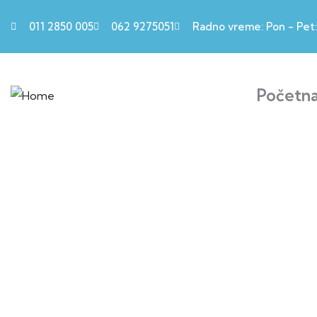
011 2850 005
062 9275051
Radno vreme: Pon - Pet: 
Početn