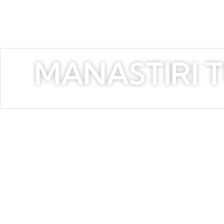
MANASTIRI T
Put