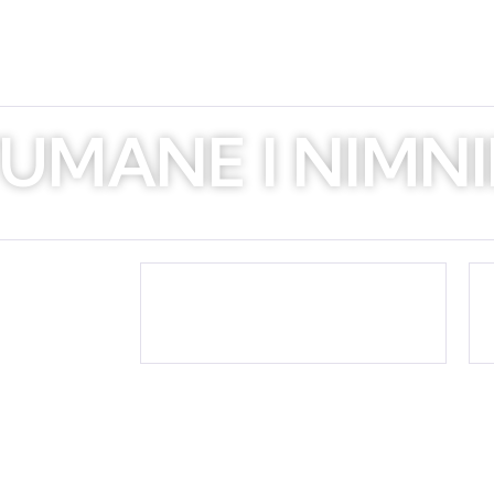
25.03.2025.
UMANE I NIMNI
ujemo za:
DANA