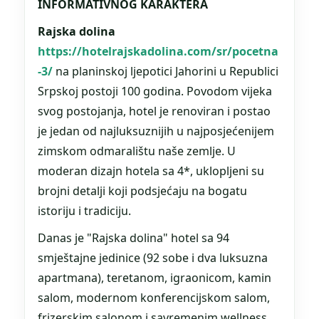
INFORMATIVNOG KARAKTERA
Rajska dolina
https://hotelrajskadolina.com/sr/pocetna
-3/
na planinskoj ljepotici Jahorini u Republici
Srpskoj postoji 100 godina. Povodom vijeka
svog postojanja, hotel je renoviran i postao
je jedan od najluksuznijih u najposjećenijem
zimskom odmaralištu naše zemlje. U
moderan dizajn hotela sa 4*, uklopljeni su
brojni detalji koji podsjećaju na bogatu
istoriju i tradiciju.
Danas je "Rajska dolina" hotel sa 94
smještajne jedinice (92 sobe i dva luksuzna
apartmana), teretanom, igraonicom, kamin
salom, modernom konferencijskom salom,
frizerskim salonom i savremenim wellness