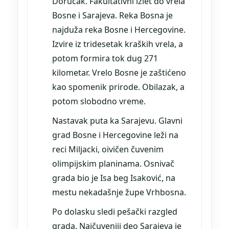
Doručak. Fakultativni izlet do vrela
Bosne i Sarajeva. Reka Bosna je
najduža reka Bosne i Hercegovine.
Izvire iz tridesetak kraških vrela, a
potom formira tok dug 271
kilometar. Vrelo Bosne je zaštićeno
kao spomenik prirode. Obilazak, a
potom slobodno vreme.
Nastavak puta ka Sarajevu. Glavni
grad Bosne i Hercegovine leži na
reci Miljacki, oivičen čuvenim
olimpijskim planinama. Osnivač
grada bio je Isa beg Isaković, na
mestu nekadašnje župe Vrhbosna.
Po dolasku sledi pešački razgled
grada. Najčuveniji deo Sarajeva je