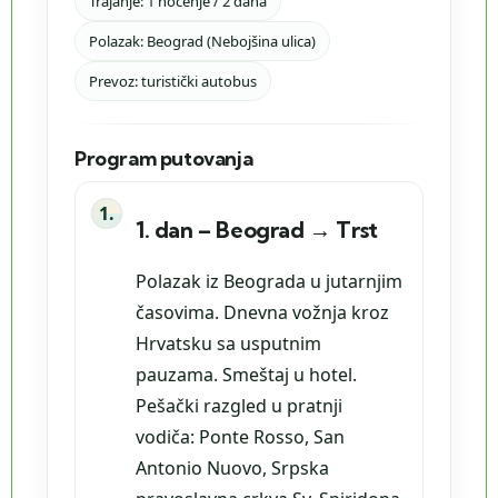
Trajanje: 1 noćenje / 2 dana
Polazak: Beograd (Nebojšina ulica)
Prevoz: turistički autobus
Program putovanja
1. dan – Beograd → Trst
Polazak iz Beograda u jutarnjim
časovima. Dnevna vožnja kroz
Hrvatsku sa usputnim
pauzama. Smeštaj u hotel.
Pešački razgled u pratnji
vodiča: Ponte Rosso, San
Antonio Nuovo, Srpska