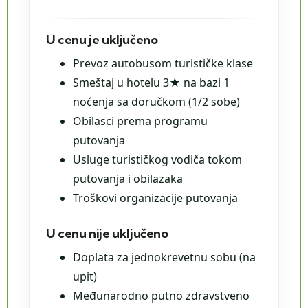
U cenu je uključeno
Prevoz autobusom turističke klase
Smeštaj u hotelu 3★ na bazi 1
noćenja sa doručkom (1/2 sobe)
Obilasci prema programu
putovanja
Usluge turističkog vodiča tokom
putovanja i obilazaka
Troškovi organizacije putovanja
U cenu nije uključeno
Doplata za jednokrevetnu sobu (na
upit)
Međunarodno putno zdravstveno