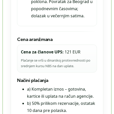
poklona. Povratak za Beograd u
popodnevnim časovima;
dolazak u večernjim satima.
Cena aranžmana
Cena za članove UPS:
121 EUR
Plaćanje se vrši u dinarskoj protivvrednosti po
srednjem kursu NBS na dan uplate.
Načini plaćanja
a) Kompletan iznos – gotovina,
kartice ili uplata na račun agencije.
b) 50% prilikom rezervacije, ostatak
10 dana pre polaska.