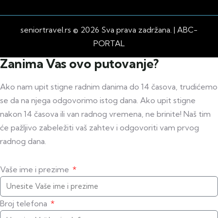
seniortravel.rs © 2026 Sva prava zadržana. |
ABC-
PORTAL
Zanima Vas ovo putovanje?
Ako nam upit stigne radnim danima do 14 časova, trudićemo
se da na njega odgovorimo istog dana. Ako upit stigne
nakon 14 časova ili van radnog vremena, ne brinite! Naš tim
će pažljivo zabeležiti vaš zahtev i odgovoriti vam prvog
radnog dana.
Vaše ime i prezime
Broj telefona