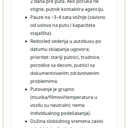
2 dana pre puta. Ako poruka ne
stigne, putnik kontaktira agenciju.
Pauze na ~3–4 sata vožnje (zavisno
od uslova na putu i kapaciteta
stajališta).
Redosled sedenja u autobusu po
datumu sklapanja ugovora;
prioritet: stariji putnici, trudnice,
porodice sa decom, putnici sa
dokumentovanim zdravstvenim
problemima.
Putovanje je grupno
(muzika/filmovi/temperatura u
vozilu su neutralni; nema
individualnog podešavanja).
Dužina slobodnog vremena zavisi