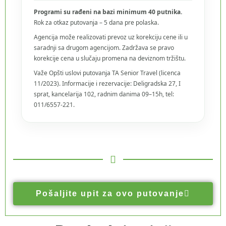
Programi su rađeni na bazi minimum 40 putnika.
Rok za otkaz putovanja – 5 dana pre polaska.
Agencija može realizovati prevoz uz korekciju cene ili u
saradnji sa drugom agencijom. Zadržava se pravo
korekcije cena u slučaju promena na deviznom tržištu.
Važe Opšti uslovi putovanja TA Senior Travel (licenca
11/2023). Informacije i rezervacije: Deligradska 27, I
sprat, kancelarija 102, radnim danima 09–15h, tel:
011/6557-221.
Pošaljite upit za ovo putovanje