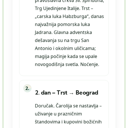
pravoslavna crkva Sv. Spiridona,
Trg Ujedinjene Italije. Trst –
„carska luka Habzburga“, danas
najvažnija pomorska luka
Jadrana. Glavna adventska
dešavanja su na trgu San
Antonio i okolnim uličicama;
magija počinje kada se upale
novogodišnja svetla. Noćenje.
2. dan – Trst → Beograd
Doručak. Čarolija se nastavlja –
uživanje u prazničnim
štandovima i kupovini božićnih