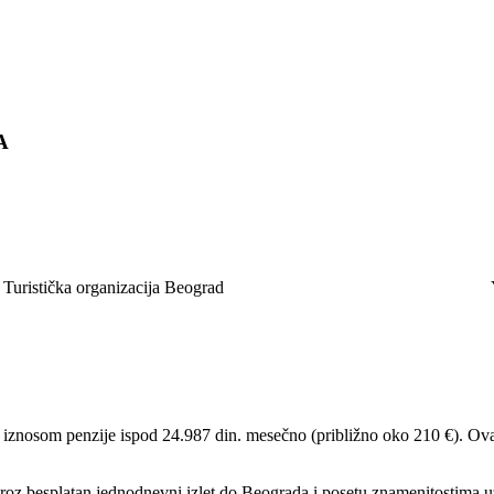
A
Turistička organizacija Beograd
sa iznosom penzije ispod 24.987 din. mesečno (približno oko 210 €). Ova
 kroz besplatan jednodnevni izlet do Beograda i posetu znamenitostima u