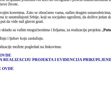
ihove živote.
o svojim korenima. Zato se obraćamo vama, našim dragim sunarodnicima
ma iz unutrašnjosti Srbije, koji su socijalno ugroženi, da dožive jedan
 put da vide naš glavni grad.
skladu sa vašim mogućnostima i željama, za realizaciju projekta „
Putu
nju i ljubav koju zaslužuju.
alizacije možete pogledati na linkovima:
 OVDE
A REALIZACIJU PROJEKTA I EVIDENCIJA PRIKUPLJENI
E OVDE