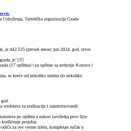
ervis
ka Udruženja, Turistička organizacija Grada
je, je 442.535 (presek mesec jun 2024. god. izvor
ograda, je 155
ada (17 opština) i za opštine sa teritorije Kosovo i
ma, se kreće od nekoliko stotina do nekoliko
 god.
a sredstava za realizaciju i zainteresovanih
zionera po opštini a nakon završetka prve faze
a korišćenje projekta
vodiča za sve vreme izleta, kompletan ručak u