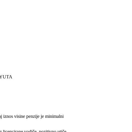
YUTA
j iznos visine penzije je minimalni
z licencirane vodiče, pozitivno utiče