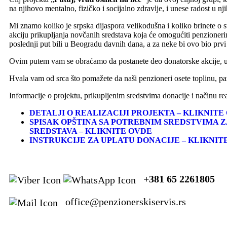
na njihovo mentalno, fizičko i socijalno zdravlje, i unese radost u nj
Mi znamo koliko je srpska dijaspora velikodušna i koliko brinete 
akciju prikupljanja novčanih sredstava koja će omogućiti penzioneri
poslednji put bili u Beogradu davnih dana, a za neke bi ovo bio prvi
Ovim putem vam se obraćamo da postanete deo donatorske akcije, u 
Hvala vam od srca što pomažete da naši penzioneri osete toplinu, paž
Informacije o projektu, prikupljenim sredstvima donacije i načinu re
DETALJI O REALIZACIJI PROJEKTA – KLIKNITE
SPISAK OPŠTINA SA POTREBNIM SREDSTVIMA Z
SREDSTAVA – KLIKNITE OVDE
INSTRUKCIJE ZA UPLATU DONACIJE – KLIKNIT
+381 65 2261805
office@penzionerskiservis.rs