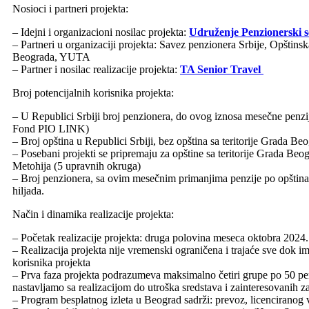
Nosioci i partneri projekta:
– Idejni i organizacioni nosilac projekta:
Udruženje Penzionerski s
– Partneri u organizaciji projekta: Savez penzionera Srbije, Opštins
Beograda, YUTA
– Partner i nosilac realizacije projekta:
TA Senior Travel
Broj potencijalnih korisnika projekta:
– U Republici Srbiji broj penzionera, do ovog iznosa mesečne penzi
Fond PIO LINK)
– Broj opština u Republici Srbiji, bez opština sa teritorije Grada Be
– Posebani projekti se pripremaju za opštine sa teritorije Grada Beogr
Metohija (5 upravnih okruga)
– Broj penzionera, sa ovim mesečnim primanjima penzije po opština
hiljada.
Način i dinamika realizacije projekta:
– Početak realizacije projekta: druga polovina meseca oktobra 2024.
– Realizacija projekta nije vremenski ograničena i trajaće sve dok im
korisnika projekta
– Prva faza projekta podrazumeva maksimalno četiri grupe po 50 pen
nastavljamo sa realizacijom do utroška sredstava i zainteresovanih z
– Program besplatnog izleta u Beograd sadrži: prevoz, licenciranog 