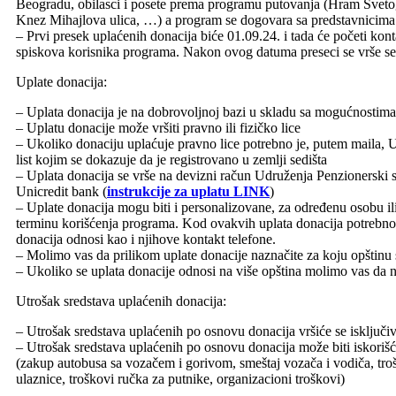
Beogradu, obilasci i posete prema programu putovanja (Hram Svetog
Knez Mihajlova ulica, …) a program se dogovara sa predstavnicima
– Prvi presek uplaćenih donacija biće 01.09.24. i tada će početi kon
spiskova korisnika programa. Nakon ovog datuma preseci se vrše s
Uplate donacija:
– Uplata donacija je na dobrovoljnoj bazi u skladu sa mogućnostima
– Uplatu donacije može vršiti pravno ili fizičko lice
– Ukoliko donaciju uplaćuje pravno lice potrebno je, putem maila, Ud
list kojim se dokazuje da je registrovano u zemlji sedišta
– Uplata donacija se vrše na devizni račun Udruženja Penzionersk
Unicredit bank (
instrukcije za uplatu LINK
)
– Uplate donacija mogu biti i personalizovane, za određenu osobu i
terminu korišćenja programa. Kod ovakvih uplata donacija potrebno 
donacija odnosi kao i njihove kontakt telefone.
– Molimo vas da prilikom uplate donacije naznačite za koju opštinu 
– Ukoliko se uplata donacije odnosi na više opština molimo vas da 
Utrošak sredstava uplaćenih donacija:
– Utrošak sredstava uplaćenih po osnovu donacija vršiće se isključiv
– Utrošak sredstava uplaćenih po osnovu donacija može biti iskorišće
(zakup autobusa sa vozačem i gorivom, smeštaj vozača i vodiča, troš
ulaznice, troškovi ručka za putnike, organizacioni troškovi)