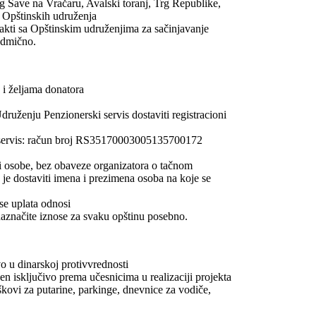
 Save na Vračaru, Avalski toranj, Trg Republike,
 Opštinskih udruženja
takti sa Opštinskim udruženjima za sačinjavanje
edmično.
 i željama donatora
ruženju Penzionerski servis dostaviti registracioni
i servis: račun broj RS35170003005135700172
li osobe, bez obaveze organizatora o tačnom
je dostaviti imena i prezimena osoba na koje se
se uplata odnosi
naznačite iznose za svaku opštinu posebno.
o u dinarskoj protivvrednosti
n isključivo prema učesnicima u realizaciji projekta
kovi za putarine, parkinge, dnevnice za vodiče,