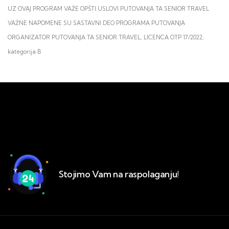
UZ OVAJ PROGRAM VAŽE OPŠTI USLOVI PUTOVANJA TA SENIOR TRAVEL
VAŽNE NAPOMENE SU SASTAVNI DEO PROGRAMA PUTOVANJA
ORGANIZATOR PUTOVANJA TA SENIOR TRAVEL, LICENCA OTP 17/2022,
kategorija B
Stojimo Vam na raspolaganju!