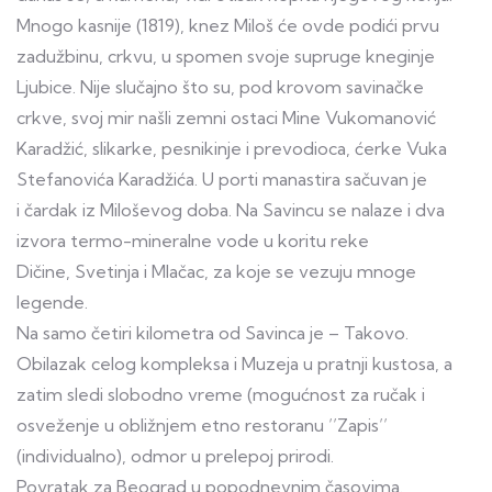
Mnogo kasnije (1819), knez Miloš će ovde podići prvu
zadužbinu, crkvu, u spomen svoje supruge kneginje
Ljubice. Nije slučajno što su, pod krovom savinačke
crkve, svoj mir našli zemni ostaci Mine Vukomanović
Karadžić, slikarke, pesnikinje i prevodioca, ćerke Vuka
Stefanovića Karadžića. U porti manastira sačuvan je
i čardak iz Miloševog doba. Na Savincu se nalaze i dva
izvora termo-mineralne vode u koritu reke
Dičine, Svetinja i Mlačac, za koje se vezuju mnoge
legende.
Na samo četiri kilometra od Savinca je – Takovo.
Obilazak celog kompleksa i Muzeja u pratnji kustosa, a
zatim sledi slobodno vreme (mogućnost za ručak i
osveženje u obližnjem etno restoranu ’’Zapis’’
(individualno), odmor u prelepoj prirodi.
Povratak za Beograd u popodnevnim časovima.