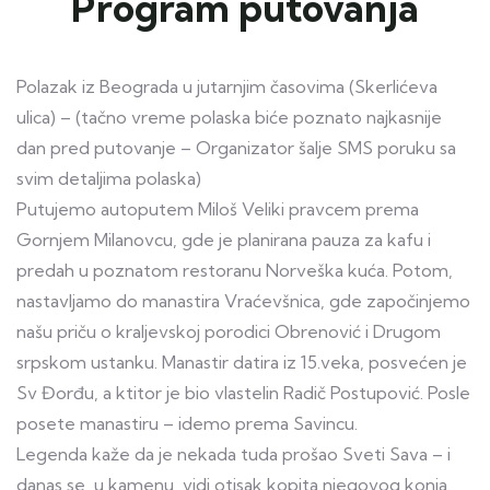
Program putovanja
Polazak iz Beograda u jutarnjim časovima (Skerlićeva
ulica) – (tačno vreme polaska biće poznato najkasnije
dan pred putovanje – Organizator šalje SMS poruku sa
svim detaljima polaska)
Putujemo autoputem Miloš Veliki pravcem prema
Gornjem Milanovcu, gde je planirana pauza za kafu i
predah u poznatom restoranu Norveška kuća. Potom,
nastavljamo do manastira Vraćevšnica, gde započinjemo
našu priču o kraljevskoj porodici Obrenović i Drugom
srpskom ustanku. Manastir datira iz 15.veka, posvećen je
Sv Đorđu, a ktitor je bio vlastelin Radič Postupović. Posle
posete manastiru – idemo prema Savincu.
Legenda kaže da je nekada tuda prošao Sveti Sava – i
danas se, u kamenu, vidi otisak kopita njegovog konja.