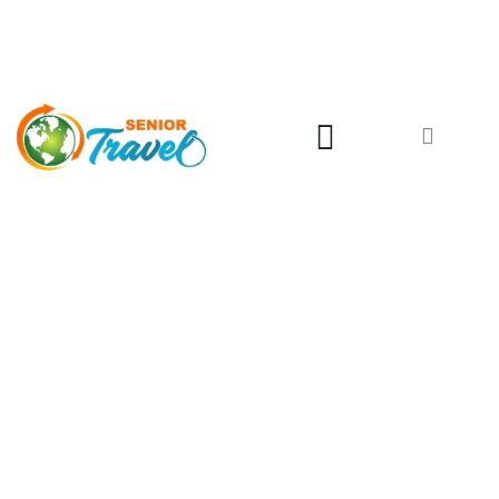
011 2850 005
062 9275051
Radno vreme: Pon - Pet: 09 - 15h / Sub: 09 - 12h
GORNJI MILANOVAC –
MANASTIR VRAĆEVŠNICA –
TAKOVO – SAVINAC
20.04.2023.